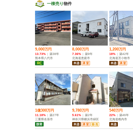
一棟売り
物件
9,000
8,000
1,200
万
円
万
円
万
円
13.73%
|
築38年
7.36%
|
築9年
18%
|
築42年
熊本県八代市
北海道恵庭市
北海道苫小牧市
1
300
9,780
540
億
万
円
万
円
万
円
11.18%
|
築27年
5.61%
|
築2年
22%
|
築46年
三重県名張市
神奈川県横浜市緑区
北海道稚内市