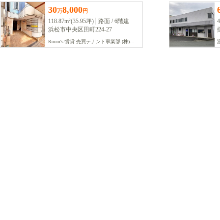
30
8,000
万
円
118.87m²(35.95坪)│路面 / 6階建
4
浜松市中央区田町224-27
Room's!賃貸 売買テナント事業部 (株)ライフデザインクリエイターズ