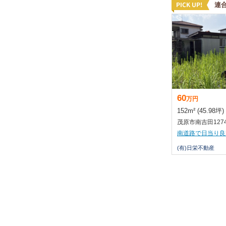
連
60
万
円
152m² (45.98坪)
茂原市南吉田1274
(有)日栄不動産