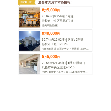
連合隊のおすすめ情報！
8
5,000
万
円
20.69m²(6.25坪)│1階建
浜松市中央区早馬町2-5
渥美不動産(株)
9
9,000
万
円
39.74m²(12.02坪)│路面 / 2階建
藤枝市上藪田75-26
Room's!賃貸 売買テナント事業部 (株)ライフデザインクリエイターズ
5
5,000
万
円
70.56m²(21.34坪)│1階 / 8階建（地下1階）
浜松市中央区城北2-5-10
(株)AFCスマイルプラス Smife浜松中央支店