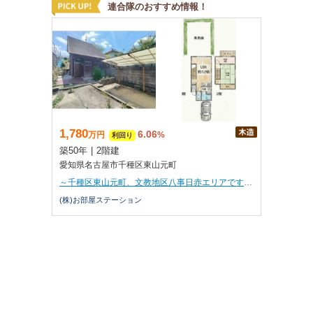
連合隊のおすすめ情報！
1,780
6.06
万
円
%
利回り
築50年
|
2階建
愛知県名古屋市千種区東山元町
～千種区東山元町、文教地区八事日赤エリアです♪～
(株)お部屋ステーション