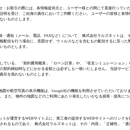
合せ・お取引の際には、各情報提供元と、ユーザー様との間にて直接行っていた
説明を受け、ご自身の責任においてご判断ください。 ユーザーの皆様と各情
ないものとします。
連絡・通知（メール、電話、FAXなど）について、 株式会社ラルズネットは
報配信を行う場合に、意図せず、ウィルスなどを含むもの配信するに至った際
いものとします。
開している、 「契約費用概算」「ローン計算」や、「収支シミュレーション」
の契約締結時などにかかる金額とは必ずしも一致いたしません。 当該サービ
責任を負わないものとします。
地図や航空写真の表示機能は、Google社の機能を利用させていただいており
。 また、物件の地図などのご利用にあたり発生したいかなる損害・損失につ
ットが運営するWEBサイト上に、第三者の提供するWEBサイトへのリンクを
されるものであり、 株式会社ラルズネットは、その「内容」「正確性」「適