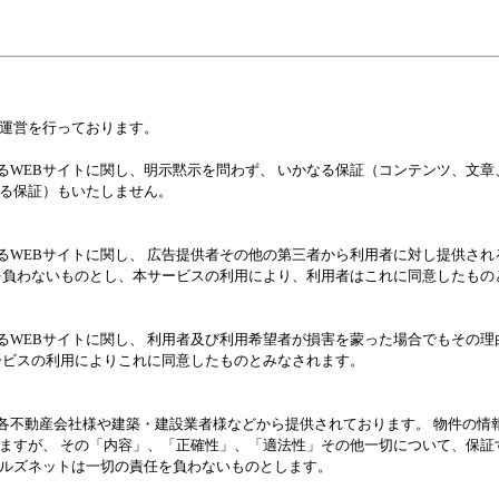
運営を行っております。
するWEBサイトに関し、明示黙示を問わず、 いかなる保証（コンテンツ、文
る保証）もいたしません。
するWEBサイトに関し、 広告提供者その他の第三者から利用者に対し提供さ
を負わないものとし、本サービスの利用により、利用者はこれに同意したもの
するWEBサイトに関し、 利用者及び利用希望者が損害を蒙った場合でもその
ービスの利用によりこれに同意したものとみなされます。
、各不動産会社様や建築・建設業者様などから提供されております。 物件の情
ますが、 その「内容」、「正確性」、「適法性」その他一切について、保証
ルズネットは一切の責任を負わないものとします。