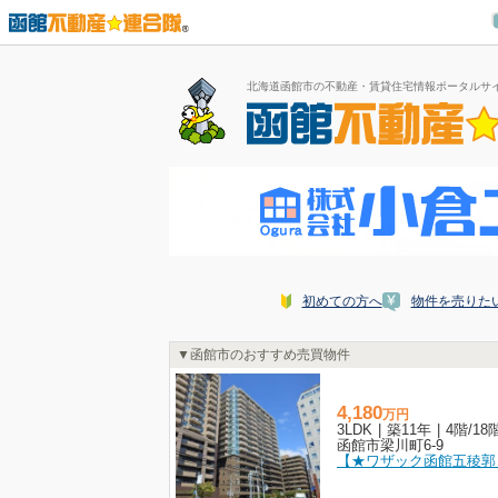
北海道函館市の不動産・賃貸住宅情報ポータルサ
初めての方へ
物件を売りた
函館市のおすすめ売買物件
4,180
万
円
3LDK
|
築11年
|
4階
/
18
函館市梁川町6-9