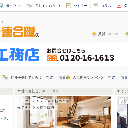
売りたい
探してもらう
セミナー
コラム
保
イト
賃貸
(
26,652
)
い
物件を探してもらう
売買
｜
賃貸
人気物件ランキング
売買
｜
賃貸
株式会社ビアスワークス
ミサ
階建
【★ワザック函館五稜郭・タクミコート☆】人気の五稜郭エリア・函館市梁川町に注目の４，１８０万円分譲マンションが登場！日本ハウスＨＤ（旧：東日本ハウス）施工のWAZACシリーズです！室内はお手入れがラクラクで安全なＩＨクッキングヒーターを備えたシステムキッチンを採用。家族との会話も弾みます！お部屋は南面で非常に採光が良く、足元から快適に温める床暖房も完備！さらに共用部にはペット足洗いスペースや共用トイレを備え、防犯カメラ、オートロック自動ドア完備でセキュリティ充実、防犯面も安心です。函館市電「五稜郭公園前」電停徒歩６分とアクセス良好な好立地！千代田小学校徒歩６分とお子様の毎日の通学も安心の距離です。シエスタハコダテや函館ロフト、コンビニ、銀行、公園などが徒歩圏内に揃う大変恵まれた生活環境！これからの新しい暮らしのイメージを膨らませてみてください。経験豊富なスタッフが親切丁寧に全力対応致します(^^♪お問い合わせはＴＥＬ０１３８-８３-７２８０㈱Miraieホームまでお気軽にお電話下さい🎵