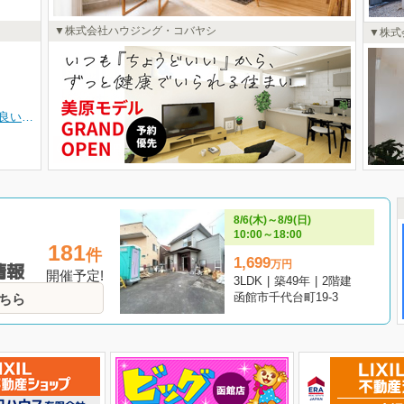
株式会社ハウジング・コバヤシ
株式
本町エリア近く利便性の良い田家町にガスマイホーム発電コレモ完備の4LDK二階建てZEH水準モデルハウス完成しました！！パントリーや大型ウォークインCLほか全室収納、エコで家計にも優しいガスマイホーム発電コレモ完備で暮らしの快適さを追求した充実の設備が魅力です。近隣には総合病院や商業施設が多数、生活に便利な環境が整っています。五稜郭公園も徒歩圏内で休日の散策も気軽に楽しめます♪マイホームを検討中の皆様、是非お気軽にお越しください♪
8/6(木)～8/9(日)
10:00～18:00
181
件
1,699
万
円
情報
開催予定!
3LDK
|
築49年
|
2階建
函館市千代台町19-3
ちら