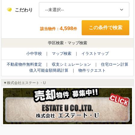
こだわり
築年
--未選択--
こだわり
--未選択--
4,598
該当物件：
件
学区検索・マップ検索
384
該当物件：
件
小中学校
マップ検索
イラストマップ
不動産物件無料査定
収支シミュレーション
住宅ローン計算
不動産物件無料査定
収支シミュレーション
住宅ローン計算
借入可能金額簡易計算
物件リクエスト
借入可能金額簡易計算
物件リクエスト
不動産投資専門サイト
株式会社エステート・U