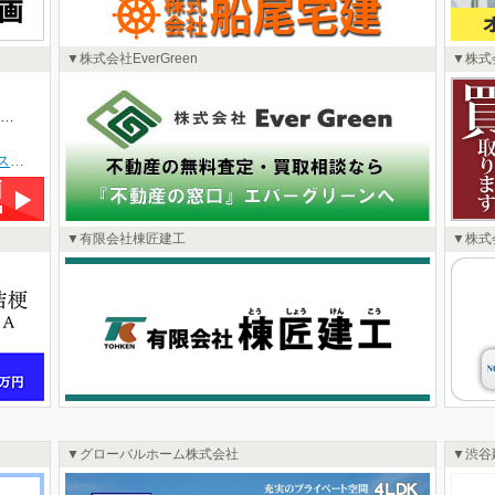
株式会社EverGreen
株式
3LDK | 築36年 | 3階/4階建(地下1階)
■函館市元町に佇む「プレステージ函館元町」3階のお部屋をご紹介します。広々84.95㎡の3LDKは、ご家族皆様でゆったりお過ごしいただける空間です■2026年5月完了の室内リフォームでクロスやフローリング、畳も新しくなり、気持ちの良い新生活をスタートできます。LDKは18.8帖(LD15.3+K3.5)、南西向きの大型バルコニーからは函館山を望み、日当たりも良好な角部屋。建物前面道路および屋上階からは函館港を望めます。全居室収納やシューズボックスも完備で、お部屋をすっきり保てます■周辺には認定こども園や高校が徒歩2分、コープさっぽろや病院、郵便局、コンビニなど徒歩圏内で、日々の暮らしに便利な施設が揃っています。函館市電「末広町」停まで徒歩9分、バス停も徒歩6分と交通アクセスも良好です■オートロックやモニタ付インターホンでセキュリティも安心。歴史と自然を感じる元町エリアで、快適な暮らしを始めてみませんか？パノラマ写真で室内の様子をぜひご覧ください！■物件に関することは「㈲あすなろ宅建☎0138-45-2103(よいふどうさん)」までお気軽にお問い合わせください☆★☆
有限会社棟匠建工
株式
グローバルホーム株式会社
渋谷