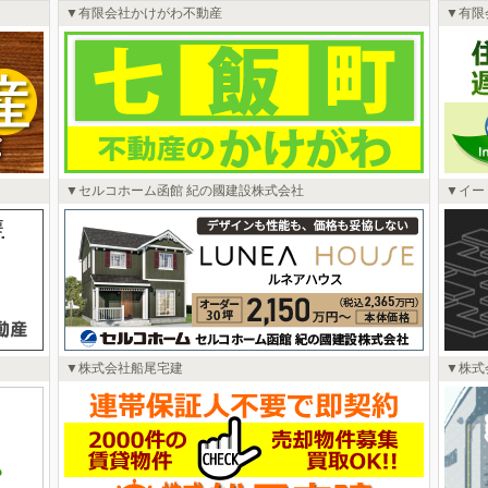
有限会社かけがわ不動産
有限
セルコホーム函館 紀の國建設株式会社
イー
株式会社船尾宅建
株式