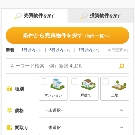
売買物件
投資物件
を探す
を探す
条件から売買物件を探す
条件から投資物件を探す
（物件一覧へ）
（物件一覧へ）
新着
新着
1日以内
1日以内
3日以内
3日以内
7日以内
7日以内
本日更新
本日更新
(
(
9
0
)
)
(
38
(
5
)
)
(
(
99
8
)
)
(
(
0
0
)
)
種別
種別
マンション
一棟
一戸建て
区分
事業用
土地
価格
価格
--未選択--
--未選択--
間取り
利回り
--未選択--