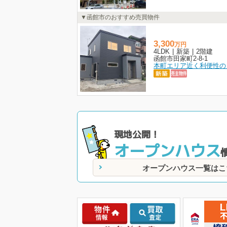
函館市のおすすめ売買物件
3,300
万
円
4LDK
|
新築
|
2階建
函館市田家町2-8-1
現地公開！
オープンハウス
オープンハウス一覧はこ