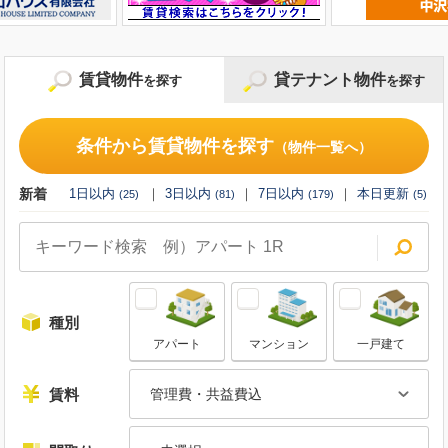
賃貸物件
貸テナント物件
を探す
を探す
条件から貸テナント物件を探す
条件から賃貸物件を探す
（物件一覧へ）
（物件一覧へ）
新着
新着
1日以内
1日以内
3日以内
3日以内
7日以内
7日以内
本日更新
本日更新
(
(
25
1
)
)
(
81
(
4
)
)
(
179
(
6
)
)
(
(
0
5
)
)
種別
種別
アパート
マンション
事務所
倉庫・工場等
一戸建て
店舗
賃料
賃料
管理費・共益費込
管理費・共益費込