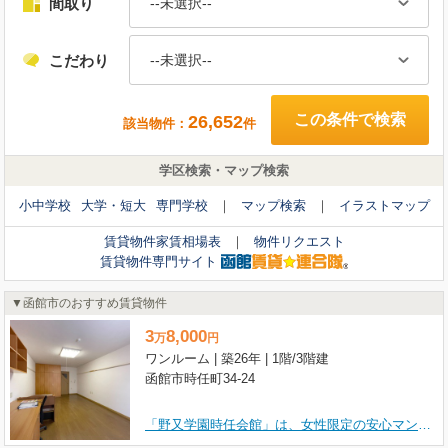
間取り
広さ
--未選択--
--未選択--
こだわり
こだわり
--未選択--
--未選択--
出店業種
--未選択--
26,652
該当物件：
件
学区検索・マップ検索
654
該当物件：
件
小中学校
大学・短大
専門学校
マップ検索
イラストマップ
貸テナント物件家賃相場表
物件リクエスト
賃貸物件家賃相場表
物件リクエスト
貸テナント物件専門サイト
賃貸物件専門サイト
函館市のおすすめ賃貸物件
3
8,000
万
円
ワンルーム | 築26年 | 1階/3階建
函館市時任町34-24
「野又学園時任会館」は、女性限定の安心マンションです。函館バス「時任町」停まで徒歩4分と、毎日の通勤・通学にも便利な立地が魅力ですね。広々とした35.6㎡のワンルームDKは、お一人でのびのびと過ごしたい方にぴったりの空間をご提供します。オートロックでセキュリティ面も安心ですし、バス・トイレ別、独立洗面台、温水洗浄トイレといった水回りの設備も整っています。徒歩5分圏内にはコープさっぽろや郵便局があり、セブンイレブンやツルハドラッグも徒歩7分圏内と、日々の生活必需品のお買い物にも困りません。。