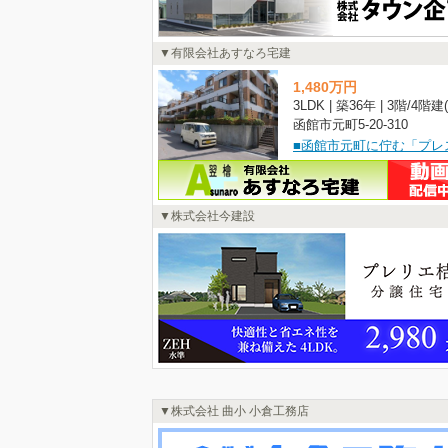
有限会社あすなろ宅建
1,480
万
円
函館市元町5-20-310
株式会社今建設
株式会社 曲小 小倉工務店