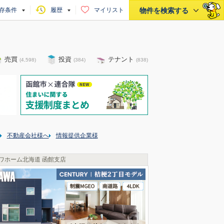
存条件
履歴
マイリスト
物件を検索する
売買
投資
テナント
(
4,598
)
(
384
)
(
838
)
不動産会社様へ
情報提供企業様
ワホーム北海道 函館支店