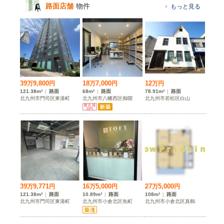
路面店舗
物件
もっと見る
39
9,800
18
7,000
12
万
円
万
円
万
円
121.38m²
|
路面
68m²
|
路面
78.91m²
|
路面
北九州市門司区東港町
北九州市八幡西区御開
北九州市若松区白山
39
9,771
16
5,000
27
5,000
万
円
万
円
万
円
121.38m²
|
路面
10.89m²
|
路面
108m²
|
路面
北九州市門司区東港町
北九州市小倉北区魚町
北九州市小倉北区真鶴