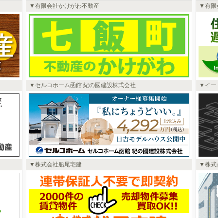
有限会社かけがわ不動産
有限
セルコホーム函館 紀の國建設株式会社
イー
株式会社船尾宅建
株式