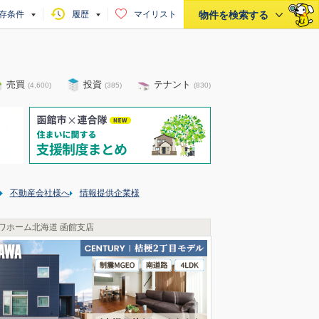
存条件
履歴
マイリスト
物件を検索する
売買
投資
テナント
(
4,600
)
(
385
)
(
830
)
不動産会社様へ
情報提供企業様
ワホーム北海道 函館支店