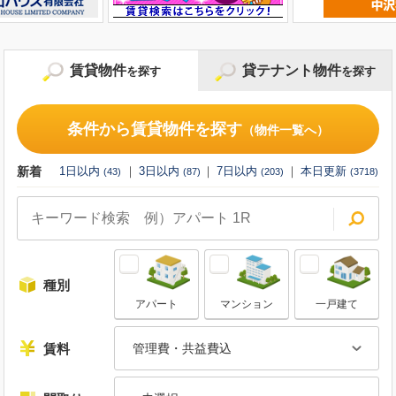
賃貸物件
貸テナント物件
を探す
を探す
条件から貸テナント物件を探す
条件から賃貸物件を探す
（物件一覧へ）
（物件一覧へ）
新着
新着
1日以内
1日以内
3日以内
3日以内
7日以内
7日以内
本日更新
本日更新
(
43
(
2
)
)
(
87
(
4
)
)
(
203
(
6
)
)
(
3718
(
50
)
)
種別
種別
アパート
マンション
事務所
倉庫・工場等
一戸建て
店舗
賃料
賃料
管理費・共益費込
管理費・共益費込