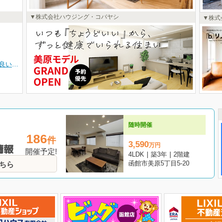
株式会社ハウジング・コバヤシ
株式
本町エリア近く利便性の良い田家町にガスマイホーム発電コレモ完備の4LDK二階建てZEH水準モデルハウス完成しました！！パントリーや大型ウォークインCLほか全室収納、エコで家計にも優しいガスマイホーム発電コレモ完備で暮らしの快適さを追求した充実の設備が魅力です。近隣には総合病院や商業施設が多数、生活に便利な環境が整っています。五稜郭公園も徒歩圏内で休日の散策も気軽に楽しめます♪マイホームを検討中の皆様、是非お気軽にお越しください♪
随時開催
186
件
3,590
万
円
情報
開催予定!
4LDK
|
築3年
|
2階建
函館市美原5丁目5-20
ちら