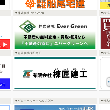
株式会社EverGreen
株式
3LDK | 築36年 | 3階/4階建(地下1階)
■函館市元町に佇む「プレステージ函館元町」3階のお部屋をご紹介します。広々84.95㎡の3LDKは、ご家族皆様でゆったりお過ごしいただける空間です■2026年5月完了の室内リフォームでクロスやフローリング、畳も新しくなり、気持ちの良い新生活をスタートできます。LDKは18.8帖(LD15.3+K3.5)、南西向きの大型バルコニーからは函館山を望み、日当たりも良好な角部屋。建物前面道路および屋上階からは函館港を望めます。全居室収納やシューズボックスも完備で、お部屋をすっきり保てます■周辺には認定こども園や高校が徒歩2分、コープさっぽろや病院、郵便局、コンビニなど徒歩圏内で、日々の暮らしに便利な施設が揃っています。函館市電「末広町」停まで徒歩9分、バス停も徒歩6分と交通アクセスも良好です■オートロックやモニタ付インターホンでセキュリティも安心。歴史と自然を感じる元町エリアで、快適な暮らしを始めてみませんか？パノラマ写真で室内の様子をぜひご覧ください！■物件に関することは「㈲あすなろ宅建☎0138-45-2103(よいふどうさん)」までお気軽にお問い合わせください☆★☆
有限会社棟匠建工
株式
グローバルホーム株式会社
渋谷