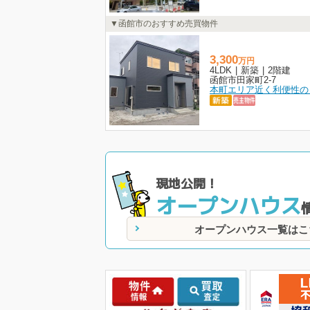
函館市のおすすめ売買物件
3,300
万
円
4LDK
|
新築
|
2階建
函館市田家町2-7
現地公開！
オープンハウス
オープンハウス一覧はこ