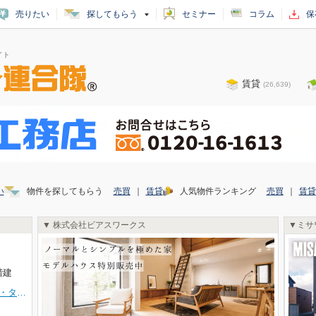
売りたい
探してもらう
セミナー
コラム
保
イト
賃貸
(
26,639
)
い
物件を探してもらう
売買
｜
賃貸
人気物件ランキング
売買
｜
賃貸
株式会社ビアスワークス
ミサ
階建
【★ワザック函館五稜郭・タクミコート☆】人気の五稜郭エリア・函館市梁川町に注目の４，１８０万円分譲マンションが登場！日本ハウスＨＤ（旧：東日本ハウス）施工のWAZACシリーズです！室内はお手入れがラクラクで安全なＩＨクッキングヒーターを備えたシステムキッチンを採用。家族との会話も弾みます！お部屋は南面で非常に採光が良く、足元から快適に温める床暖房も完備！さらに共用部にはペット足洗いスペースや共用トイレを備え、防犯カメラ、オートロック自動ドア完備でセキュリティ充実、防犯面も安心です。函館市電「五稜郭公園前」電停徒歩６分とアクセス良好な好立地！千代田小学校徒歩６分とお子様の毎日の通学も安心の距離です。シエスタハコダテや函館ロフト、コンビニ、銀行、公園などが徒歩圏内に揃う大変恵まれた生活環境！これからの新しい暮らしのイメージを膨らませてみてください。経験豊富なスタッフが親切丁寧に全力対応致します(^^♪お問い合わせはＴＥＬ０１３８-８３-７２８０㈱Miraieホームまでお気軽にお電話下さい🎵