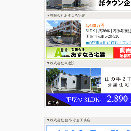
有限会社あすなろ宅建
1,480
万
円
函館市元町5-20-310
株式会社今建設
株式会社 曲小 小倉工務店