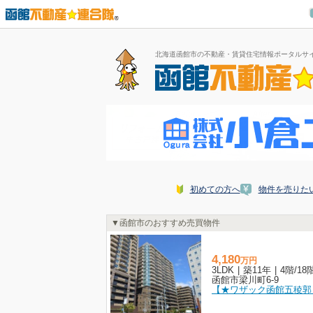
北海道函館市の不動産・賃貸住宅情報ポータルサ
初めての方へ
物件を売りた
函館市のおすすめ売買物件
4,180
万
円
3LDK
|
築11年
|
4階
/
18
函館市梁川町6-9