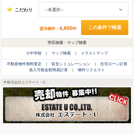
こだわり
築年
--未選択--
こだわり
--未選択--
4,600
該当物件：
件
学区検索・マップ検索
385
該当物件：
件
小中学校
マップ検索
イラストマップ
不動産物件無料査定
収支シミュレーション
住宅ローン計算
不動産物件無料査定
収支シミュレーション
住宅ローン計算
借入可能金額簡易計算
物件リクエスト
借入可能金額簡易計算
物件リクエスト
不動産投資専門サイト
株式会社エステート・U