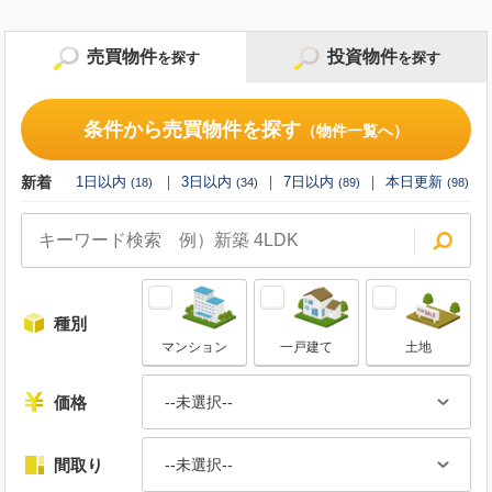
売買物件
投資物件
を探す
を探す
条件から売買物件を探す
条件から投資物件を探す
（物件一覧へ）
（物件一覧へ）
新着
新着
1日以内
1日以内
3日以内
3日以内
7日以内
7日以内
本日更新
本日更新
(
(
18
1
)
)
(
(
34
4
)
)
(
(
89
8
)
)
(
(
17
98
)
)
種別
種別
マンション
一棟
一戸建て
区分
事業用
土地
価格
価格
--未選択--
--未選択--
間取り
利回り
--未選択--