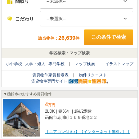
間取り
広さ
--未選択--
--未選択--
こだわり
こだわり
--未選択--
--未選択--
出店業種
--未選択--
26,639
該当物件：
件
学区検索・マップ検索
650
該当物件：
件
小中学校
大学・短大
専門学校
マップ検索
イラストマップ
貸テナント物件家賃相場表
物件リクエスト
賃貸物件家賃相場表
物件リクエスト
貸テナント物件専門サイト
賃貸物件専門サイト
函館市のおすすめ賃貸物件
4
万
円
2LDK | 築36年 | 1階/2階建
函館市赤川町１５９番地２２
【エアコン付き♪】【インターネット無料♪】【駐車2台可♪】詳しくはミニミニFC函館店【0138-87-1023】までお気軽にお問い合わせください！