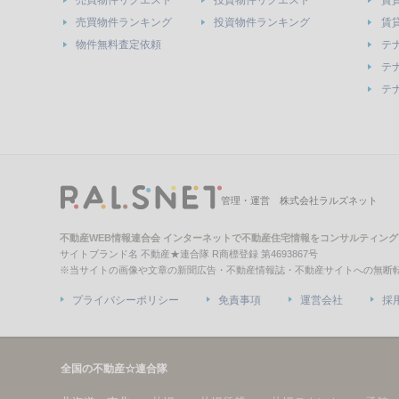
売買物件リクエスト
投資物件リクエスト
賃
売買物件ランキング
投資物件ランキング
賃
物件無料査定依頼
テ
テ
テ
管理・運営 株式会社ラルズネット
不動産WEB情報連合会 インターネットで不動産住宅情報をコンサルティング
サイトブランド名 不動産★連合隊 R商標登録 第4693867号
※当サイトの画像や文章の新聞広告・不動産情報誌・不動産サイトへの無断
プライバシーポリシー
免責事項
運営会社
採