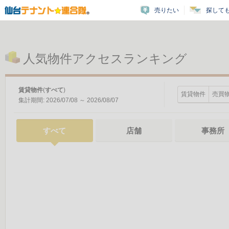
売りたい
探して
人気物件アクセスランキング
貸テナント
(
倉庫・工場
)
賃貸物件
売買
集計期間:
8/6/2026
～
8/6/2026
すべて
店舗
事務所
申し訳ございません。
サーバーが混み合っている可能性
しばらくたってから、もう一度お