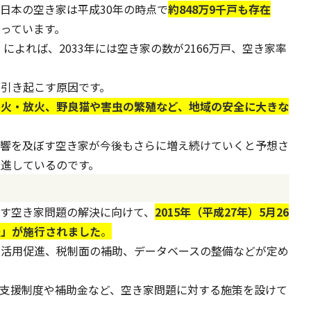
日本の空き家は平成30年の時点で
約848万9千戸も存在
なっています。
」によれば、2033年には空き家の数が2166万戸、空き家率
引き起こす原因です。
審火・放火、野良猫や害虫の繁殖など、地域の安全に大きな
影響を及ぼす空き家が今後もさらに増え続けていくと予想さ
進しているのです。
す空き家問題の解決に向けて、
2015年（平成27年）5月26
法
」が施行されました
。
利活用促進、税制面の補助、データベースの整備などが定め
支援制度や補助金など、空き家問題に対する施策を設けて