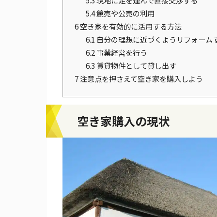
5.4
競売や公売の利用
6
空き家を有効的に活用する方法
6.1
自分の理想に近づくようリフォーム
6.2
事業経営を行う
6.3
賃貸物件として貸し出す
7
注意点を押さえて空き家を購入しよう
空き家購入の現状