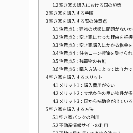
1.2
空き家の購入における国の施策
2
空き家を購入する手順
3
空き家を購入する際の注意点
3.1
注意点1：建物の状態に問題がないか
3.2
注意点2：空き家になった理由を把握
3.3
注意点3：空き家購入にかかる税金を
3.4
注意点4：住宅ローン控除を受けられ
3.5
注意点5：残置物の有無
3.6
注意点6：購入方法によっては自力で
4
空き家を購入するメリット
4.1
メリット1：購入費用が安い
4.2
メリット2：立地条件の良い物件が多
4.3
メリット3：国から補助金が出ている
5
空き家を購入する方法
5.1
空き家バンクの利用
5.2
不動産情報サイトの利用
5.3
現地に足を運んで直接交渉する