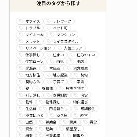
注目のタグから探す
オフィス
テレワーク
トラブル
ペット可
マイホーム
マンション
メリット
ライフスタイル
リノベーション
人気エリア
仕事探し
住まい
住みやすい
住宅ローン
内見
出店
北海道
古民家
地方創生
地方移住
地方起業
契約
契約方法
子育て
家賃
寮
寮事情
居抜き物件
引っ越し
支援制度
治安
物件
物件探し
物件選び
生活費
田舎暮らし
短期移住
移住初心者
空き家
経営
自然
補助金
費用
賃貸
資金
起業
部屋探し
開業
開業準備
間取り