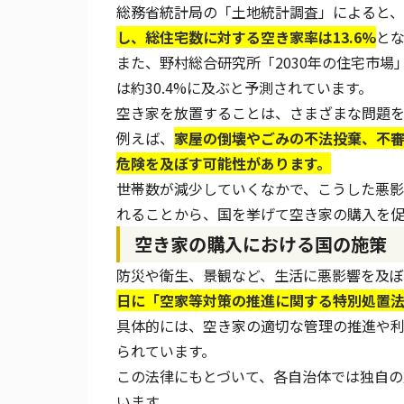
総務省統計局の「
土地統計調査
」によると、
し、総住宅数に対する空き家率は13.6%
と
また、野村総合研究所「
2030年の住宅市場
は約30.4%に及ぶと予測されています。
空き家を放置することは、さまざまな問題を
例えば、
家屋の倒壊やごみの不法投棄、不
危険を及ぼす可能性があります。
世帯数が減少していくなかで、こうした悪
れることから、国を挙げて空き家の購入を促
空き家の購入における国の施策
防災や衛生、景観など、生活に悪影響を及ぼ
日に「
空家等対策の推進に関する特別処置
具体的には、空き家の適切な管理の推進や
られています。
この法律にもとづいて、各自治体では独自の
います。