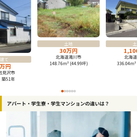
土
土地
1,10
30
万
円
北海道
北海道滝川市
建て
336.04m² 
148.76m² (44.99坪)
万
円
岩見沢市
| 築51年
アパート・学生寮・学生マンションの違いは？