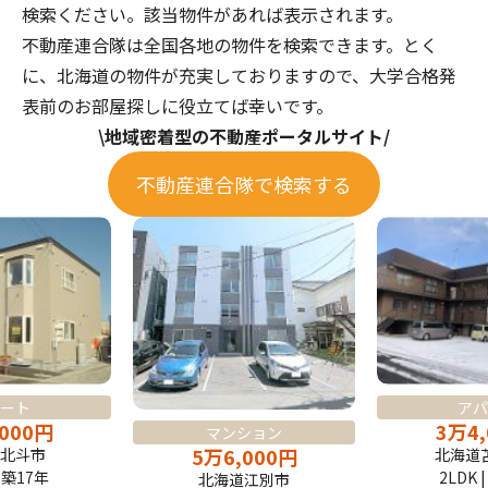
検索ください。該当物件があれば表示されます。
不動産連合隊
は全国各地の物件を検索できます。とく
に、北海道の物件が充実しておりますので、大学合格発
表前のお部屋探しに役立てば幸いです。
\
地域密着型の不動産ポータルサイト
/
不動産連合隊で検索する
アパ
ート
3
万
4
,000
円
マンション
5
万
6,000
円
北海道
北斗市
2LDK 
| 築17年
北海道江別市