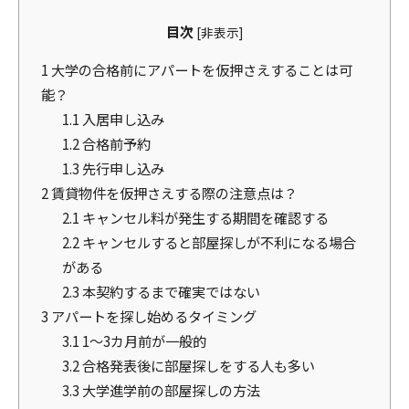
目次
[
非表示
]
1
大学の合格前にアパートを仮押さえすることは可
能？
1.1
入居申し込み
1.2
合格前予約
1.3
先行申し込み
2
賃貸物件を仮押さえする際の注意点は？
2.1
キャンセル料が発生する期間を確認する
2.2
キャンセルすると部屋探しが不利になる場合
がある
2.3
本契約するまで確実ではない
3
アパートを探し始めるタイミング
3.1
1～3カ月前が一般的
3.2
合格発表後に部屋探しをする人も多い
3.3
大学進学前の部屋探しの方法