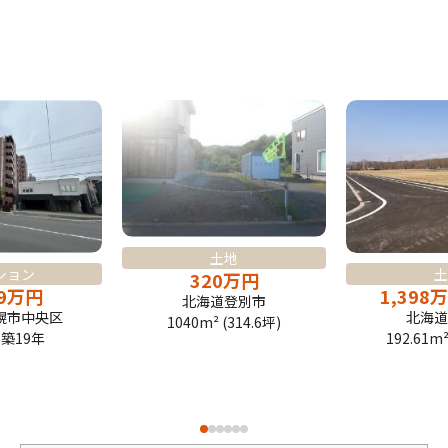
土地
土
ション
320
万
円
1,398
万
9
万
円
北海道登別市
北海道
幌市中央区
1040m² (314.6坪)
192.61m²
| 築19年