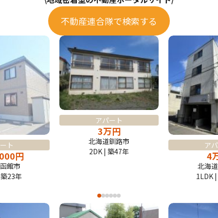
不動産連合隊で検索する
アパート
3
万
円
北海道釧路市
ート
アパ
2DK | 築47年
,000
円
4
函館市
北海道
| 築23年
1LDK 