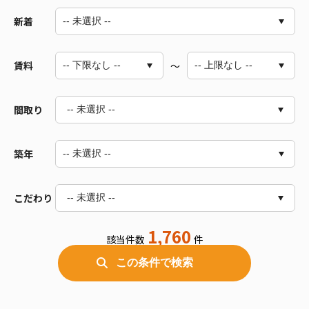
新着
賃料
～
間取り
-- 未選択 --
築年
1R～1LDK
2R～2LDK
3R～3LDK
こだわり
-- 未選択 --
4R～4LDK
5DK以上
1,760
該当件数
件
バス/トイレ別
室内洗濯機置場
この条件で検索
独立洗面台
オートロック
エアコン付
ペット相談可