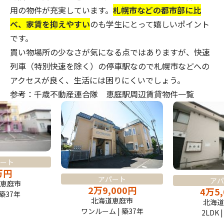
用の物件が充実しています。
札幌市などの都市部に比
べ、家賃を抑えやすい
のも学生にとって嬉しいポイント
です。
買い物場所の少なさが気になる点ではありますが、快速
列車（特別快速を除く）の停車駅なので札幌市などへの
アクセスが良く、生活には困りにくいでしょう。
参考：千歳不動産連合隊 恵庭駅周辺賃貸物件一覧
ート
万
円
アパート
アパ
恵庭市
2
万
9,000
円
4
万
5
 築37年
北海道恵庭市
北海道
ワンルーム | 築37年
2LDK 