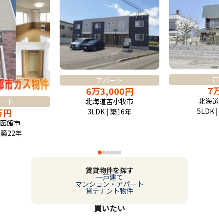
一戸
アパート
7
6
万
3,000
円
北海道
北海道苫小牧市
ート
5LDK 
万
円
3LDK | 築16年
函館市
| 築22年
賃貸物件を探す
一戸建て
マンション・アパート
貸テナント物件
買いたい