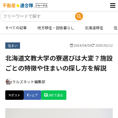
すべての記事
地方移住・田舎暮らし
北海道移住
住
2024/04/03
2025/02/12
住まい
北海道文教大学の寮選びは大変？施設
ごとの特徴や住まいの探し方を解説
ラルズネット編集部
ポスト
シェア
LINEで送る