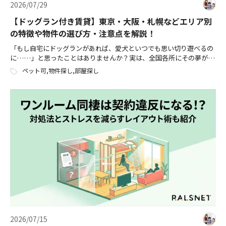
2026/07/29
【ドッグラン付き賃貸】東京・大阪・札幌などエリア別
の特徴や物件の選び方・注意点を解説！
「もし自宅にドッグランがあれば、愛犬といつでも思い切り遊べるの
に……」と思ったことはありませんか？実は、全国各所にその夢がか
なう賃貸物件が存在します。 本記事では、ドッグラン付き賃貸への入
ペット可
,
物件探し
,
部屋探し
居を検討中の方に向け、メリットや […]
2026/07/15