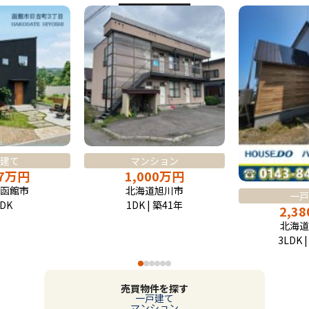
建て
マンション
7
万
円
1,000
万
円
函館市
北海道旭川市
一戸
DK
1DK | 築41年
2,38
北海道
3LDK 
売買物件を探す
一戸建て
マンション