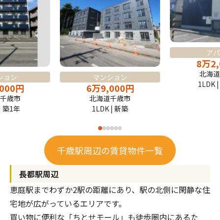
アパ
8
万
2
北海道
ション
マンション
1LDK 
,000
円
6
万
9,000
円
千歳市
北海道千歳市
| 築1年
1LDK | 新築
千歳駅周辺の賃貸物件一覧
長都駅周辺
恵庭駅までわずか2駅の距離にあり、駅の北側に閑静な住
宅地が広がっているエリアです。
買い物に便利な「ちとせモール」も徒歩圏内にあるた