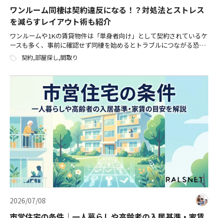
ワンルーム同棲は契約違反になる！？対処法とストレス
を減らすレイアウト術も紹介
ワンルームや1Kの賃貸物件は「単身者向け」として契約されているケ
ースも多く、事前に確認せず同棲を始めるとトラブルにつながる恐れ
があります。 また、ワンルーム同棲はプライベートな空間を確保しづ
契約
,
部屋探し
,
間取り
らく、「一人の時間がない」「生 […]
2026/07/08
市営住宅の条件｜一人暮らしや高齢者の入居基準・家賃