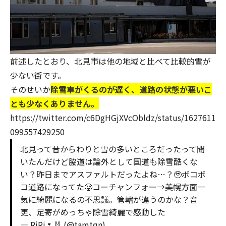
前述したとおり、北見市は他の地域と比べて比較的雪が
少ない街です。
そのせいか
除雪車がくるのが遅く、道路の状態が悪いこ
とも少なくありません。
https://twitter.com/c6DgHGjXVcObldz/status/1627611
099557429250
北見って昔からわりと雪の多いところだったって聞
いたんだけど脇道は論外として国道も除雪酷くな
い？昨日までアスファルトだったよね…？🥹ボコボ
コ道路になってた🥲コーチャンフォー→美幌方面一
気に綺麗になるの不思議。管轄が違うのかな？音
更、足寄がめっちゃ除雪綺麗で感動した
— RiRi🌷🐰 (@tamtqn)