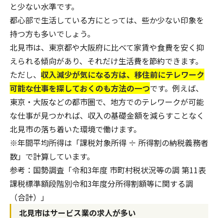
と少ない水準です。
都心部で生活している方にとっては、些か少ない印象を
持つ方も多いでしょう。
北見市は、東京都や大阪府に比べて家賃や食費を安く抑
えられる傾向があり、それだけ生活費を節約できます。
ただし、
収入減少が気になる方は、移住前にテレワーク
可能な仕事を探しておくのも方法の一つ
です。例えば、
東京・大阪などの都市圏で、地方でのテレワークが可能
な仕事が見つかれば、収入の基礎金額を減らすことなく
北見市の落ち着いた環境で働けます。
※年間平均所得は「課税対象所得 ÷ 所得割の納税義務者
数」で計算しています。
参考：
国勢調査「令和3年度 市町村税状況等の調 第11表
課税標準額段階別令和3年度分所得割額等に関する調
（合計）
」
北見市はサービス業の求人が多い