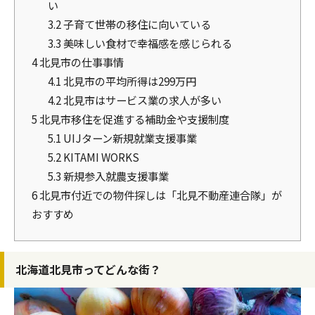
い
3.2
子育て世帯の移住に向いている
3.3
美味しい食材で幸福感を感じられる
4
北見市の仕事事情
4.1
北見市の平均所得は299万円
4.2
北見市はサービス業の求人が多い
5
北見市移住を促進する補助金や支援制度
5.1
UIJターン新規就業支援事業
5.2
KITAMI WORKS
5.3
新規参入就農支援事業
6
北見市付近での物件探しは「北見不動産連合隊」が
おすすめ
北海道北見市ってどんな街？