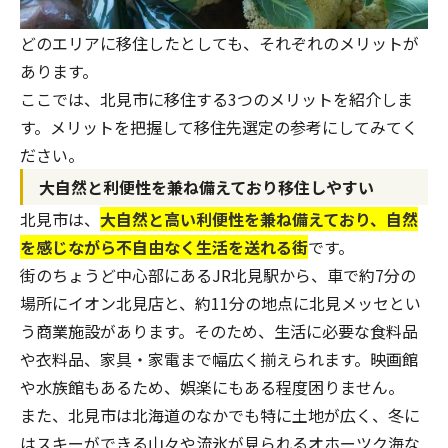
どのエリアに移住したとしても、それぞれのメリットが
あります。
ここでは、北見市に移住する3つのメリットを紹介しま
す。メリットを把握して移住先選定の参考にしてみてく
ださい。
大自然と利便性を兼ね備えており移住しやすい
北見市は、
大自然と高い利便性を兼ね備えており、自然
を感じながら不自由なく生活を送れる街
です。
街のちょうど中心部にあるJR北見駅から、車で約7分の
場所にイオン北見店と、約11分の地点に北見メッセとい
う商業施設があります。そのため、生活に必要な食料品
や衣料品、家具・家電まで幅広く揃えられます。映画館
や水族館もあるため、娯楽にもある程度困りません。
また、北見市は北海道のなかでも特に土地が広く、冬に
はスキーができる山々や流氷が見られるオホーツク海な