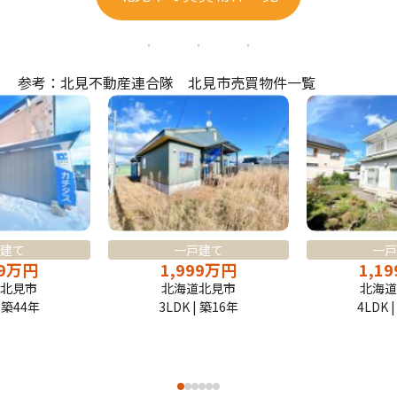
参考：北見不動産連合隊 北見市売買物件一覧
建て
一戸建て
一戸
9
万
円
1,999
万
円
1,19
北見市
北海道北見市
北海道
| 築44年
3LDK | 築16年
4LDK 