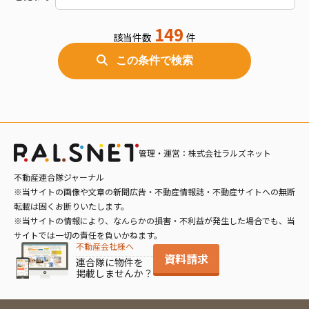
4R～4LDK
5DK以上
149
該当件数
件
バス/トイレ別
室内洗濯機置場
この条件で検索
独立洗面台
オートロック
エアコン付
ペット相談可
電気
都市ガス
デザイナーズ
車庫あり
管理・運営：株式会社ラルズネット
追い炊き風呂
不動産連合隊ジャーナル
※当サイトの画像や文章の新聞広告・不動産情報誌・不動産サイトへの無断
転載は固くお断りいたします。
※当サイトの情報により、なんらかの損害・不利益が発生した場合でも、当
サイトでは一切の責任を負いかねます。
不動産会社様へ
資料請求
連合隊に物件を
掲載しませんか？