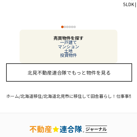
5LDK 
売買物件を探す
一戸建て
マンション
土地
投資物件
北見不動産連合隊でもっと物件を見る
ホーム
/
北海道移住
/
北海道北見市に移住して田舎暮らし！仕事事情