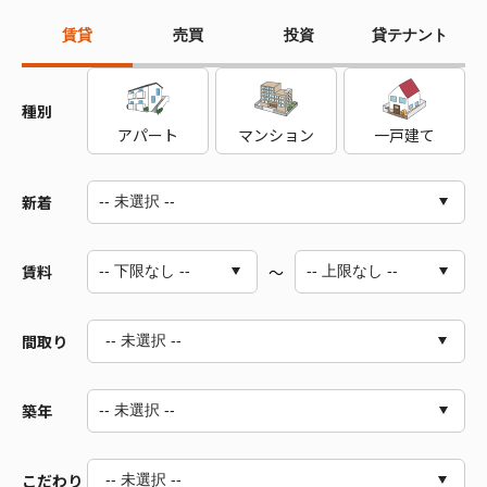
賃貸
売買
投資
貸テナント
種別
アパート
マンション
一戸建て
新着
賃料
～
間取り
-- 未選択 --
築年
1R～1LDK
2R～2LDK
3R～3LDK
こだわり
-- 未選択 --