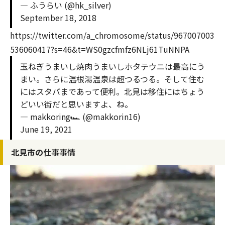
— ふうらい (@hk_silver)
September 18, 2018
https://twitter.com/a_chromosome/status/967007003
536060417?s=46&t=WS0gzcfmfz6NLj61TuNNPA
玉ねぎうまいし焼肉うまいしホタテウニは最高にう
まい。さらに温根湯温泉は超つるつる。そして住む
にはスタバまであって便利。北見は移住にはちょう
どいい街だと思いますよ、ね。
— makkoring🏎️ (@makkorin16)
June 19, 2021
北見市の仕事事情