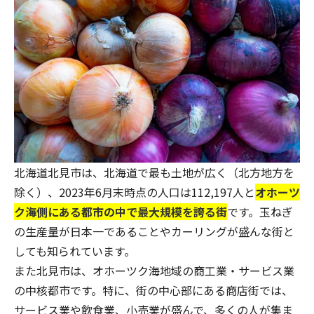
北海道北見市は、北海道で最も土地が広く（北方地方を
除く）、2023年6月末時点の人口は
112,197人
と
オホーツ
ク海側にある都市の中で最大規模を誇る街
です。玉ねぎ
の生産量が日本一であることやカーリングが盛んな街と
しても知られています。
また北見市は、オホーツク海地域の商工業・サービス業
の中核都市です。特に、街の中心部にある商店街では、
サービス業や飲食業、小売業が盛んで、多くの人が集ま