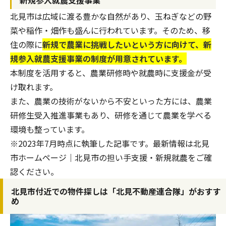
新規参入就農支援事業
北見市は広域に渡る豊かな自然があり、玉ねぎなどの野
菜や稲作・畑作も盛んに行われています。そのため、移
住の際に
新規で農業に挑戦したいという方に向けて、新
規参入就農支援事業の制度が用意されています。
本制度を活用すると、農業研修時や就農時に支援金が受
け取れます。
また、農業の技術がないから不安といった方には、農業
研修生受入推進事業もあり、研修を通じて農業を学べる
環境も整っています。
※2023年7月時点に執筆した記事です。最新情報は
北見
市ホームページ｜北見市の担い手支援・新規就農
をご確
認ください。
北見市付近での物件探しは「北見不動産連合隊」がおすす
め