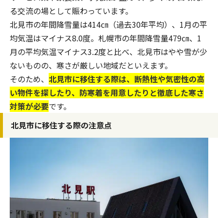
る交流の場として賑わっています。
北見市
の年間降雪量は414㎝（過去30年平均）、1月の平
均気温はマイナス8.0度。
札幌市
の年間降雪量479㎝、1
月の平均気温マイナス3.2度と比べ、北見市はやや雪が少
ないものの、寒さが厳しい地域だといえます。
そのため、
北見市に移住する際は、断熱性や気密性の高
い物件を探したり、防寒着を用意したりと徹底した寒さ
対策が必要
です。
北見市に移住する際の注意点