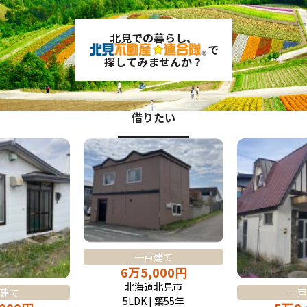
北見での暮らし、
で
探してみませんか？
借りたい
一戸建て
6
万
5,000
円
北海道北見市
建て
一戸
5LDK | 築55年