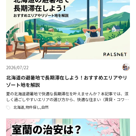
2026/07/22
北海道の避暑地で長期滞在しよう！おすすめエリアやリ
ゾート地を解説
夏の北海道避暑地で快適な長期滞在を叶えませんか？本記事では、涼
しく過ごしやすいエリアの選び方から、快適な住まい（賃貸・コワー
キングスペース付き物件など）を見つけるための具体的なコツまで徹
北海道
,
物件探し
,
自然
底解説します。猛暑を避けて、北海道の大自然に囲まれた理想のデュ
アルライフ（二拠点生活）をスタートしましょう！