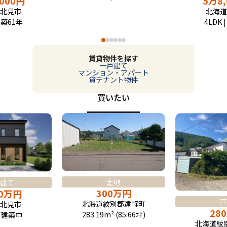
,000
円
5
万
8
北見市
北海道
| 築61年
4LDK 
賃貸物件を探す
一戸建て
マンション・アパート
貸テナント物件
買いたい
土地
建て
300
万
円
0
万
円
一戸
北海道紋別郡遠軽町
北見市
280
283.19m² (85.66坪)
| 建築中
北海道紋