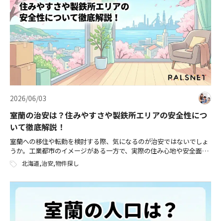
2026/06/03
室蘭の治安は？住みやすさや製鉄所エリアの安全性につ
いて徹底解説！
室蘭への移住や転勤を検討する際、気になるのが治安ではないでしょ
うか。工業都市のイメージがある一方で、実際の住み心地や安全面に
ついては、意外と知られていない情報も多いものです。 本記事では、
北海道
,
治安
,
物件探し
室蘭の治安状況をデータに基づいて […]