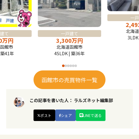
一戸
2,49
北海道
建て
一戸建て
3LDK
0
万
円
3,300
万
円
函館市
北海道函館市
| 築41年
4SLDK | 築36年
函館市の売買物件一覧
この記事を書いた人：
ラルズネット編集部
ポスト
シェア
LINEで送る