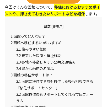
今回はそんな函館について、
移住におけるおすすめポイ
ントや、押さえておきたいサポートなどを紹介
します。
目次
[
非表示
]
1
函館ってどんな街？
2
函館へ移住する4つのおすすめ
2.1
住みやすい気候
2.2
充実した医療・福祉施設
2.3
各地へ移動しやすい公共交通機関
2.4
豊かな函館の名産品
3
函館の移住サポートは？
3.1
函館に移住する前も移住した後も相談できる
「移住サポートセンター」
3.2
函館移住後もサポートしてくれる市民フォー
ラム
4
函館移住者への支援