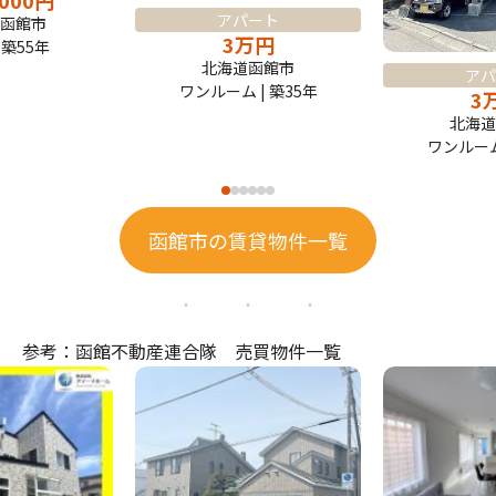
,000
円
アパート
函館市
3
万
円
| 築55年
北海道函館市
アパ
ワンルーム | 築35年
3
北海道
ワンルーム 
函館市の賃貸物件一覧
参考：函館不動産連合隊 売買物件一覧