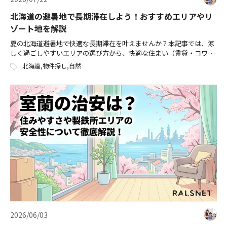
北海道の避暑地で長期滞在しよう！おすすめエリアやリ
ゾート地を解説
夏の北海道避暑地で快適な長期滞在を叶えませんか？本記事では、涼
しく過ごしやすいエリアの選び方から、快適な住まい（賃貸・コワー
キングスペース付き物件など）を見つけるための具体的なコツまで徹
北海道
,
物件探し
,
自然
底解説します。猛暑を避けて、北海道の大自然に囲まれた理想のデュ
アルライフ（二拠点生活）をスタートしましょう！
2026/06/03