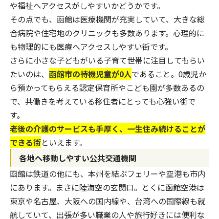
や福祉へアクセスがしやすいかどうかです。
その点でも、函館は医療機関が充実していて、大きな総
合病院や住宅地のクリニックも多数あります。心理的に
も物理的にも医療へアクセスしやすい街です。
さらに小さな子どもがいる子育て世帯に注目してもらい
たいのは、
函館市の待機児童が0人
であること。0歳児か
ら預かってもらえる認定保育所やこども園が多数あるの
で、共働きを考えている移住者にとっても心強い街で
す。
老後の介護のサービスも手厚く、一生住み続けることが
できる街
といえます。
各地へ移動しやすい公共交通機関
函館は鉄道の他にも、本州を結ぶフェリーや空港も市内
にあります。まさに陸海空の玄関口。とくに函館空港は
東京や名古屋、大阪への国内線や、台湾への国際線も就
航していて、出張が多い職業の人や旅行好きには便利な