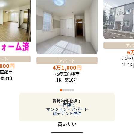
アパ
6
北海道
ート
アパート
,000
円
1LDK 
4
万
1,000
円
函館市
北海道函館市
| 築34年
1K | 築18年
賃貸物件を探す
一戸建て
マンション・アパート
貸テナント物件
買いたい