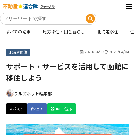
すべての記事
地方移住・田舎暮らし
北海道移住
住
2023/04/12
2025/04/04
北海道移住
サポート・サービスを活用して函館に
移住しよう
ラルズネット編集部
ポスト
シェア
LINEで送る