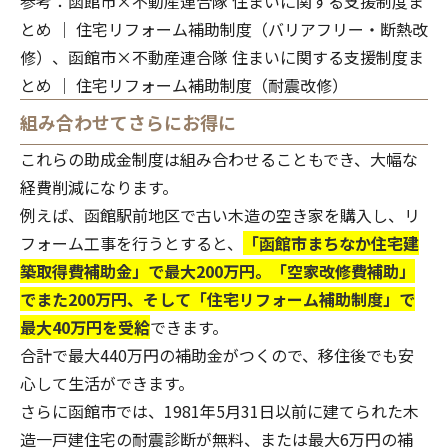
参考：
函館市×不動産連合隊 住まいに関する支援制度ま
とめ │ 住宅リフォーム補助制度（バリアフリー・断熱改
修）
、
函館市×不動産連合隊 住まいに関する支援制度ま
とめ │ 住宅リフォーム補助制度（耐震改修）
組み合わせてさらにお得に
これらの助成金制度は組み合わせることもでき、大幅な
経費削減になります。
例えば、函館駅前地区で古い木造の空き家を購入し、リ
フォーム工事を行うとすると、
「函館市まちなか住宅建
築取得費補助金」で最大200万円。「空家改修費補助」
でまた200万円、そして「住宅リフォーム補助制度」で
最大40万円を受給
できます。
合計で最大440万円の補助金がつくので、移住後でも安
心して生活ができます。
さらに函館市では、1981年5月31日以前に建てられた木
造一戸建住宅の耐震診断が無料、または最大6万円の補