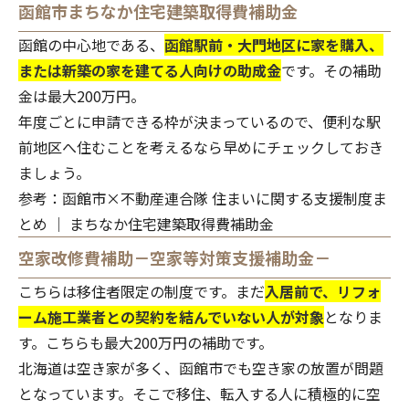
函館市まちなか住宅建築取得費補助金
函館の中心地である、
函館駅前・大門地区に家を購入、
または新築の家を建てる人向けの助成金
です。その補助
金は最大200万円。
年度ごとに申請できる枠が決まっているので、便利な駅
前地区へ住むことを考えるなら早めにチェックしておき
ましょう。
参考：
函館市×不動産連合隊 住まいに関する支援制度ま
とめ │ まちなか住宅建築取得費補助金
空家改修費補助－空家等対策支援補助金－
こちらは移住者限定の制度です。まだ
入居前で、リフォ
ーム施工業者との契約を結んでいない人が対象
となりま
す。こちらも最大200万円の補助です。
北海道は空き家が多く、函館市でも空き家の放置が問題
となっています。そこで移住、転入する人に積極的に空