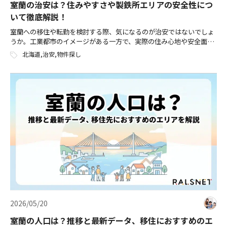
室蘭の治安は？住みやすさや製鉄所エリアの安全性につ
いて徹底解説！
室蘭への移住や転勤を検討する際、気になるのが治安ではないでしょ
うか。工業都市のイメージがある一方で、実際の住み心地や安全面に
ついては、意外と知られていない情報も多いものです。 本記事では、
北海道
,
治安
,
物件探し
室蘭の治安状況をデータに基づいて […]
2026/05/20
室蘭の人口は？推移と最新データ、移住におすすめのエ