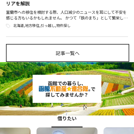
リアを解説
室蘭市への移住を検討する際、人口減少のニュースを耳にして不安を
感じる方もいるかもしれません。 かつて「鉄のまち」として繁栄した
室蘭ですが、2025年には約7.3万人まで人口が減少しており、街の在り
北海道
,
地方移住
,
引っ越し
,
物件探し
方が変わりつつあります。 […]
記事一覧へ
函館での暮らし、
で
探してみませんか？
借りたい