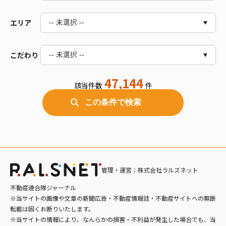
2R～2LDK
3R～3LDK
エリア
-- 未選択 --
4R～4LDK
5DK以上
こだわり
-- 未選択 --
道央（札幌・千歳・苫小牧など）
道南（函館・北斗・七飯など）
47,144
道北（旭川・富良野・稚内など）
該当件数
件
バス/トイレ別
室内洗濯機置場
十勝（帯広・音更など）
この条件で検索
独立洗面台
オートロック
オホーツク（北見・網走など）
釧路・根室
エアコン付
ペット相談可
電気
都市ガス
デザイナーズ
車庫あり
管理・運営：株式会社ラルズネット
追い炊き風呂
不動産連合隊ジャーナル
※当サイトの画像や文章の新聞広告・不動産情報誌・不動産サイトへの無断
転載は固くお断りいたします。
※当サイトの情報により、なんらかの損害・不利益が発生した場合でも、当