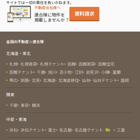
サイトでは一切の責任を負いかねます。
不動産会社様へ
資料請求
連合隊に物件を
掲載しませんか？
全国の不動産☆連合隊
北海道・東北
札幌
札幌賃貸
札幌テナント
函館
函館賃貸
函館住宅
函館テナント
千歳
旭川
苫小牧
江別
岩見沢
小樽
室蘭
帯広
釧路
北見
北海道
北海道移住
仙台
仙台テナント
盛岡
関東
千葉
東京
横浜
中部・東海
浜松
浜松テナント
富士
名古屋
名古屋テナント
三重