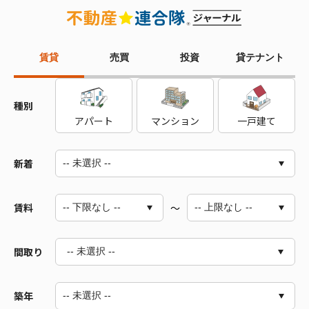
賃貸
売買
投資
貸テナント
種別
アパート
マンション
一戸建て
新着
賃料
～
間取り
-- 未選択 --
築年
1R～1LDK