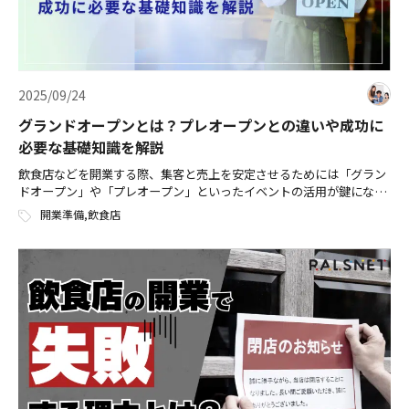
2025/09/24
グランドオープンとは？プレオープンとの違いや成功に
必要な基礎知識を解説
飲食店などを開業する際、集客と売上を安定させるためには「グラン
ドオープン」や「プレオープン」といったイベントの活用が鍵になり
ます。 グランドオープンは単なる開店日ではなく、お店の運営を軌道
開業準備
,
飲食店
に乗せる重要なチャンスです。 こ […]