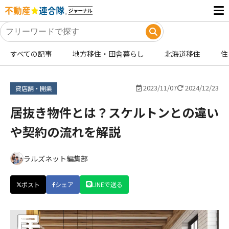
すべての記事
地方移住・田舎暮らし
北海道移住
住
2023/11/07
2024/12/23
貸店舗・開業
居抜き物件とは？スケルトンとの違い
や契約の流れを解説
ラルズネット編集部
ポスト
シェア
LINEで送る