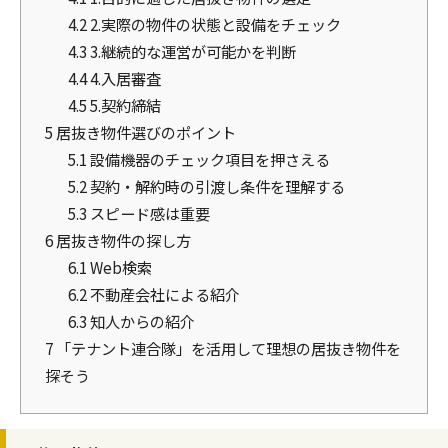
4.2
2.実際の物件の状態と設備をチェック
4.3
3.継続的な運営が可能かを判断
4.4
4.入居審査
4.5
5.契約締結
5
居抜き物件選びのポイント
5.1
設備機器のチェック項目を押さえる
5.2
契約・解約時の引渡し条件を理解する
5.3
スピード感は重要
6
居抜き物件の探し方
6.1
Web検索
6.2
不動産会社による紹介
6.3
知人からの紹介
7
「テナント連合隊」を活用して理想の居抜き物件を
探そう