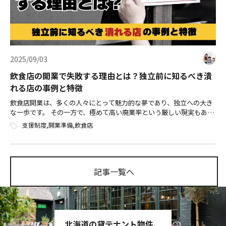
2025/09/03
飲食店の開業で失敗する理由とは？独立前に知るべき潰
れる店の事例と特徴
飲食店開業は、多くの人々にとって魅力的な夢であり、独立への大き
な一歩です。 その一方で、極めて高い廃業率という厳しい現実もあり
ます。 本記事では、飲食店の開業で失敗してしまう理由を事例ととも
支援制度
,
開業準備
,
飲食店
に解説し、成功への道筋と、万が […]
記事一覧へ
北海道の貸テナント物件、