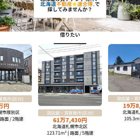
で
探してみませんか？
借りたい
貸店舗・貸事
務所(区分)
19
万
8
万
円
北海道札
幌市厚別区
貸店舗・貸事務所(区分)
105.3m
| 路面 / 2階建
61
万
7,430
円
北海道札幌市北区
123.71m² | 路面 / 5階建