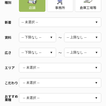
種別
店舗
事務所
倉庫工場等
新着
賃料
～
広さ
～
エリア
-- 未選択 --
こだわり
-- 未選択 --
道央（札幌・千歳・苫小牧など）
道南（函館・北斗・七飯など）
道北（旭川・富良野・稚内など）
おすすめ
-- 未選択 --
幹線道路沿い
駅前立地
業種
十勝（帯広・音更など）