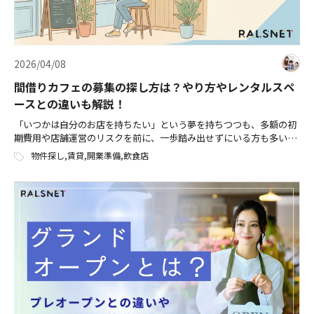
2026/04/08
間借りカフェの募集の探し方は？やり方やレンタルスペ
ースとの違いも解説！
「いつかは自分のお店を持ちたい」という夢を持ちつつも、多額の初
期費用や店舗運営のリスクを前に、一歩踏み出せずにいる方も多いの
ではないでしょうか。 そんな方々に注目されているのが、「間借りカ
物件探し
,
賃貸
,
開業準備
,
飲食店
フェ」というスタイルです。 間借 […]