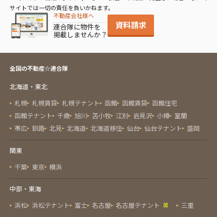
サイトでは一切の責任を負いかねます。
不動産会社様へ
資料請求
連合隊に物件を
掲載しませんか？
全国の不動産☆連合隊
北海道・東北
札幌
札幌賃貸
札幌テナント
函館
函館賃貸
函館住宅
函館テナント
千歳
旭川
苫小牧
江別
岩見沢
小樽
室蘭
帯広
釧路
北見
北海道
北海道移住
仙台
仙台テナント
盛岡
関東
千葉
東京
横浜
中部・東海
浜松
浜松テナント
富士
名古屋
名古屋テナント
三重