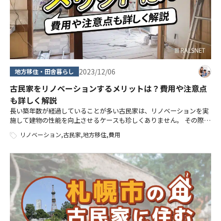
2023/12/06
地方移住・田舎暮らし
古民家をリノベーションするメリットは？費用や注意点
も詳しく解説
長い築年数が経過していることが多い古民家は、リノベーションを実
施して建物の性能を向上させるケースも珍しくありません。 その際に
気になるのがリノベーションの費用や、注意すべきポイントではない
リノベーション
,
古民家
,
地方移住
,
費用
でしょうか。 リノベーションには […]