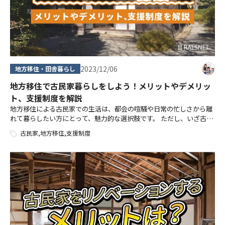
2023/12/06
地方移住・田舎暮らし
地方移住で古民家暮らしをしよう！メリットやデメリッ
ト、支援制度を解説
地方移住による古民家での生活は、都会の喧騒や日常の忙しさから離
れて暮らしたい方にとって、魅力的な選択肢です。 ただし、いざ古民
家暮らしを始めようにも、「古民家の維持って大変なのでは」「具体
古民家
,
地方移住
,
支援制度
的にどうやって物件を見つければ良 […]