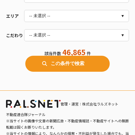
2R～2LDK
3R～3LDK
エリア
-- 未選択 --
4R～4LDK
5DK以上
こだわり
-- 未選択 --
道央（札幌・千歳・苫小牧など）
道南（函館・北斗・七飯など）
46,865
道北（旭川・富良野・稚内など）
該当件数
件
バス/トイレ別
室内洗濯機置場
十勝（帯広・音更など）
この条件で検索
独立洗面台
オートロック
オホーツク（北見・網走など）
釧路・根室
エアコン付
ペット相談可
電気
都市ガス
デザイナーズ
車庫あり
管理・運営：株式会社ラルズネット
追い炊き風呂
不動産連合隊ジャーナル
※当サイトの画像や文章の新聞広告・不動産情報誌・不動産サイトへの無断
転載は固くお断りいたします。
※当サイトの情報により、なんらかの損害・不利益が発生した場合でも、当