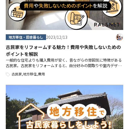
2023/12/13
地方移住・田舎暮らし
古民家をリフォームする魅力！費用や失敗しないための
ポイントを解説
一般的な住宅よりも購入費用が安く、昔ながらの雰囲気に特徴がある
古民家。古民家をリフォームすると、自分好みの間取りや室内デザイ
ンにアレンジできます。 古民家のリフォームを検討している方のなか
古民家
,
地方移住
,
費用
には、「改修に失敗したくない」「 […]