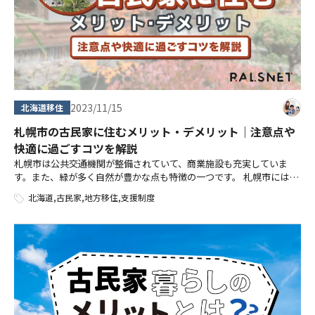
2023/11/15
北海道移住
札幌市の古民家に住むメリット・デメリット｜注意点や
快適に過ごすコツを解説
札幌市は公共交通機関が整備されていて、商業施設も充実していま
す。また、緑が多く自然が豊かな点も特徴の一つです。 札幌市には魅
力的な景観と調和するような、味わいのある古民家が点在していま
北海道
,
古民家
,
地方移住
,
支援制度
す。 そのため、札幌市の高い利便性を […]