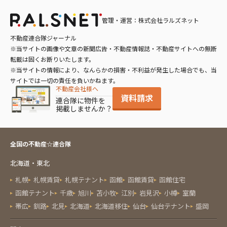
デザイナーズ
車庫あり
管理・運営：株式会社ラルズネット
追い炊き風呂
不動産連合隊ジャーナル
※当サイトの画像や文章の新聞広告・不動産情報誌・不動産サイトへの無断
転載は固くお断りいたします。
※当サイトの情報により、なんらかの損害・不利益が発生した場合でも、当
サイトでは一切の責任を負いかねます。
不動産会社様へ
資料請求
連合隊に物件を
掲載しませんか？
全国の不動産☆連合隊
北海道・東北
札幌
札幌賃貸
札幌テナント
函館
函館賃貸
函館住宅
函館テナント
千歳
旭川
苫小牧
江別
岩見沢
小樽
室蘭
帯広
釧路
北見
北海道
北海道移住
仙台
仙台テナント
盛岡