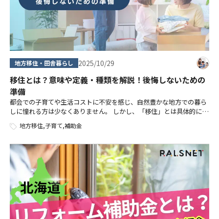
2025/10/29
地方移住・田舎暮らし
移住とは？意味や定義・種類を解説！後悔しないための
準備
都会での子育てや生活コストに不安を感じ、自然豊かな地方での暮ら
しに憧れる方は少なくありません。 しかし、「移住」とは具体的にど
のような状態を指すのか、その種類やメリット・デメリットがわから
地方移住
,
子育て
,
補助金
ず、一歩踏み出せない方も多いので […]