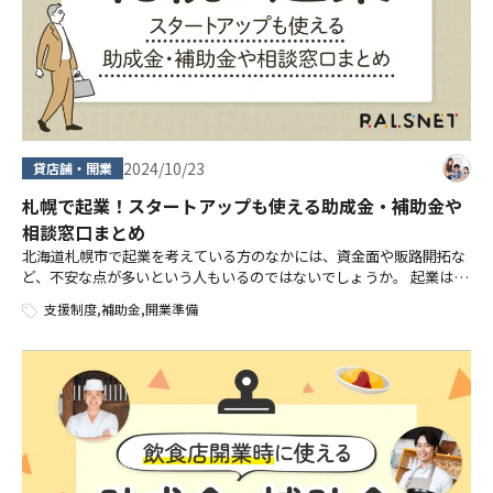
2024/10/23
貸店舗・開業
札幌で起業！スタートアップも使える助成金・補助金や
相談窓口まとめ
北海道札幌市で起業を考えている方のなかには、資金面や販路開拓な
ど、不安な点が多いという人もいるのではないでしょうか。 起業は資
金調達や事業計画・営業など、やるべきことが数多くあるため、不安
支援制度
,
補助金
,
開業準備
や疑問が生まれるのは自然な流れで […]