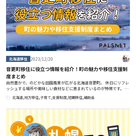
2023/12/20
北海道移住
音更町移住に役立つ情報を紹介！町の魅力や移住支援制
度まとめ
自然豊かで、のどかな田園風景が広がる北海道音更町。 休日にリフレ
ッシュする場所や美味しい食材などに恵まれているのが特徴です。ま
た、子育て支援制度や移住に関してのサポートが充実しているのも魅
北海道
,
地方移住
,
子育て
,
支援制度
,
短期移住
,
補助金
力だといえるでしょう。 本記事で […]