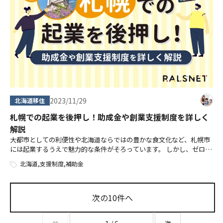
2023/11/29
北海道移住
札幌での起業を後押し！助成金や創業支援制度を詳しく
解説
大都市としての利便性や北海道ならではの豊かな食文化など、札幌市
には起業するうえで魅力的な条件がそろっています。 しかし、ゼロか
らの起業で資金面に不安がある方もいるのではないでしょうか。この
北海道
,
支援制度
,
補助金
ような際に活用したいのが、国や自 […]
次の10件へ