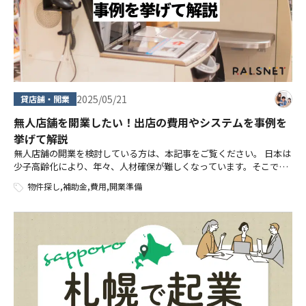
2025/05/21
貸店舗・開業
無人店舗を開業したい！出店の費用やシステムを事例を
挙げて解説
無人店舗の開業を検討している方は、本記事をご覧ください。 日本は
少子高齢化により、年々、人材確保が難しくなっています。そこで、
注目を集めているのが「無人店舗」です。 無人店舗は無人または、少
物件探し
,
補助金
,
費用
,
開業準備
数スタッフで経営が可能なので、 […]