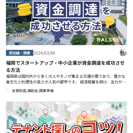
2024/03/06
貸店舗・開業
福岡でスタートアップ・中小企業が資金調達を成功させ
る方法
福岡県は国内外から多くの人やモノが集まる交通の要であり、豊かな
食文化と利便性の高さが人気の都市です。 経済発展を続け、活力があ
る福岡は今、スタートアップや中小企業の起業地として注目を集めて
支援制度
,
補助金
,
開業準備
います。 そのような勢いのある福 […]