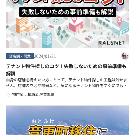
2024/01/31
貸店舗・開業
テナント物件探しのコツ！失敗しないための事前準備も
解説
自身の店舗を構えたい方にとって、テナント物件探しの工程は外せま
せん。店舗の立地や設備など、気になるテナント物件をすぐにでも探
し始めたい方も多いでしょう。 とはいえ、テナント物件探しのコツを
物件探し
,
補助金
,
開業準備
押さえておかなければ、非効率な探 […]