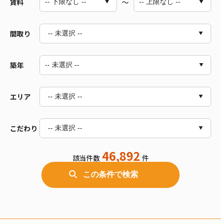
賃料
～
間取り
-- 未選択 --
築年
1R～1LDK
2R～2LDK
3R～3LDK
エリア
-- 未選択 --
4R～4LDK
5DK以上
こだわり
-- 未選択 --
道央（札幌・千歳・苫小牧など）
道南（函館・北斗・七飯など）
46,892
道北（旭川・富良野・稚内など）
該当件数
件
バス/トイレ別
室内洗濯機置場
十勝（帯広・音更など）
この条件で検索
独立洗面台
オートロック
オホーツク（北見・網走など）
釧路・根室
エアコン付
ペット相談可
電気
都市ガス