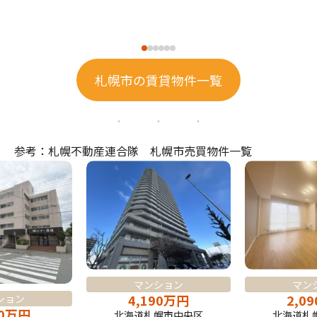
札幌市の賃貸物件一覧
参考：札幌不動産連合隊 札幌市売買物件一覧
マンション
マン
4,190
万
円
2,09
ション
0
万
円
北海道札幌市中央区
北海道札