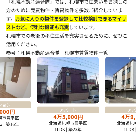
「
札幌不動産連合隊
」では、札幌市で住まいをお探しの
方のために売買物件・賃貸物件を多数ご紹介していま
す。
お気に入りの物件を登録して比較検討できるマイリ
ストなど、便利な機能も充実
しています。
札幌市での老後の移住生活を充実させるために、ぜひご
活用ください。
参考：札幌不動産連合隊 札幌市賃貸物件一覧
ション
アパート
アパ
,000
円
4
万
5,000
円
4
万
9
幌市豊平区
北海道札幌市豊平区
北海道札
| 築16年
1LDK | 築23年
1LDK 