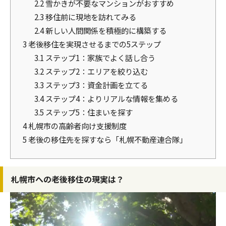
2.2
雪かきが不要なマンションがおすすめ
2.3
移住前に現地を訪れてみる
2.4
新しい人間関係を積極的に構築する
3
老後移住を実現させるまでの5ステップ
3.1
ステップ1：家族でよく話し合う
3.2
ステップ2：エリアを絞り込む
3.3
ステップ3：資金計画を立てる
3.4
ステップ4：よりリアルな情報を集める
3.5
ステップ5：住まいを探す
4
札幌市の高齢者向け支援制度
5
老後の移住先を探すなら「札幌不動産連合隊」
札幌市への老後移住の現実は？