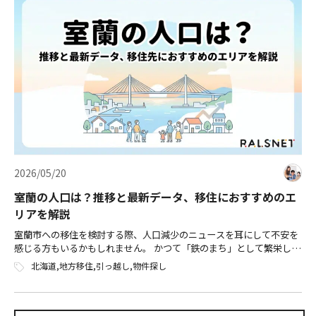
2026/05/20
室蘭の人口は？推移と最新データ、移住におすすめのエ
リアを解説
室蘭市への移住を検討する際、人口減少のニュースを耳にして不安を
感じる方もいるかもしれません。 かつて「鉄のまち」として繁栄した
室蘭ですが、2025年には約7.3万人まで人口が減少しており、街の在り
北海道
,
地方移住
,
引っ越し
,
物件探し
方が変わりつつあります。 […]