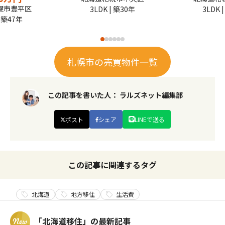
幌市豊平区
3LDK | 築30年
3LDK 
| 築47年
札幌市の売買物件一覧
この記事を書いた人：
ラルズネット編集部
ポスト
シェア
LINEで送る
この記事に関連するタグ
北海道
地方移住
生活費
「北海道移住」の最新記事