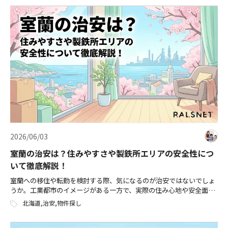
アルライフ（二拠点生活）をスタートしましょう！
2026/06/03
室蘭の治安は？住みやすさや製鉄所エリアの安全性につ
いて徹底解説！
室蘭への移住や転勤を検討する際、気になるのが治安ではないでしょ
うか。工業都市のイメージがある一方で、実際の住み心地や安全面に
ついては、意外と知られていない情報も多いものです。 本記事では、
北海道
,
治安
,
物件探し
室蘭の治安状況をデータに基づいて […]