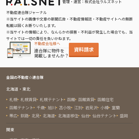
管理・運営：株式会社ラルズネット
追い炊き風呂
不動産連合隊ジャーナル
※当サイトの画像や文章の新聞広告・不動産情報誌・不動産サイトへの無断
転載は固くお断りいたします。
※当サイトの情報により、なんらかの損害・不利益が発生した場合でも、当
サイトでは一切の責任を負いかねます。
不動産会社様へ
資料請求
連合隊に物件を
掲載しませんか？
全国の不動産☆連合隊
北海道・東北
札幌
札幌賃貸
札幌テナント
函館
函館賃貸
函館住宅
函館テナント
千歳
旭川
苫小牧
江別
岩見沢
小樽
室蘭
帯広
釧路
北見
北海道
北海道移住
仙台
仙台テナント
盛岡
関東