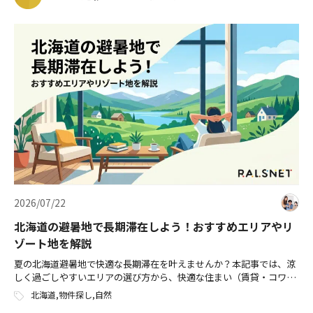
2026/07/22
北海道の避暑地で長期滞在しよう！おすすめエリアやリ
ゾート地を解説
夏の北海道避暑地で快適な長期滞在を叶えませんか？本記事では、涼
しく過ごしやすいエリアの選び方から、快適な住まい（賃貸・コワー
キングスペース付き物件など）を見つけるための具体的なコツまで徹
北海道
,
物件探し
,
自然
底解説します。猛暑を避けて、北海道の大自然に囲まれた理想のデュ