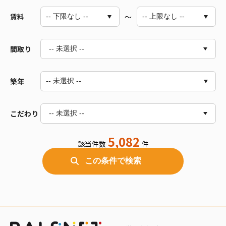
賃料
～
間取り
-- 未選択 --
築年
1R～1LDK
2R～2LDK
3R～3LDK
こだわり
-- 未選択 --
4R～4LDK
5DK以上
5,082
該当件数
件
バス/トイレ別
室内洗濯機置場
この条件で検索
独立洗面台
オートロック
エアコン付
ペット相談可
電気
都市ガス
デザイナーズ
車庫あり